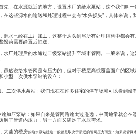
首先，在水源就近的地方，设置水厂的给水泵站，这个我们叫一
，在这些源水的输送和处理过程中会有“水头损失”，具体来说，
，源水已经在工厂加工，这整个从头到尾所有处理结构中都会有
些投药需要静置后抽送。
，水厂处理后的水通过二级泵站提升至城市管网。一般来说，这
。
，虽然说给水管网是有压力的，但对于楼层高或覆盖面广的区域
和小型二次供水泵站的设立：
1、二次供水泵站：我们现在在许多住宅的停车场就可以看到设
中途加压泵站：如果自来是管网路途太过遥远，中间通常就会在
缓解了管道内压力，另一方面又满足了水压需求。
，大些的楼房
的给水泵站建造一般都是取决于最近的管网压力而定：如果说管网