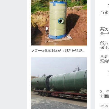
当然
其次
是一
然后
保证
龙康一体化预制泵站：以科技赋能排水，用匠心守护城市肌理
再者
泵站
2、
方面
最后