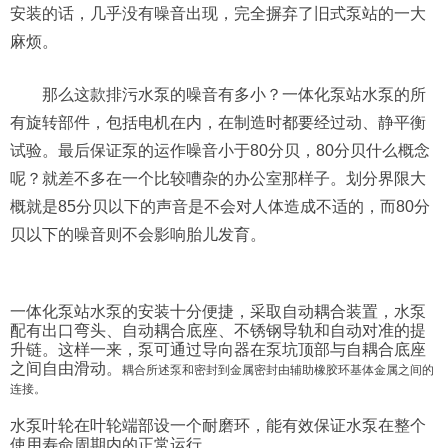
安装的话，几乎没有噪音出现，完全摒弃了旧式泵站的一大
麻烦。
那么这款排污水泵的噪音有多小？一体化泵站水泵的所
有旋转部件，包括电机在内，在制造时都要经过动、静平衡
试验。最后保证泵的运作噪音小于80分贝，80分贝什么概念
呢？就差不多在一个比较嘈杂的办公室那样子。划分界限大
概就是85分贝以下的声音是不会对人体造成不适的，而80分
贝以下的噪音则不会影响胎儿发育。
一体化泵站水泵的安装十分便捷，采取自动耦合装置，水泵
配有出口弯头、自动耦合底座、不锈钢导轨和自动对准的提
升链。这样一来，泵可通过导向器在泵坑顶部与自耦合底座
之间自由滑动。
耦合所述泵和密封到金属密封由辅助橡胶环基体金属之间的
连接。
水泵叶轮在叶轮端部设一个耐磨环，能有效保证水泵在整个
使用寿命周期内的正常运行。