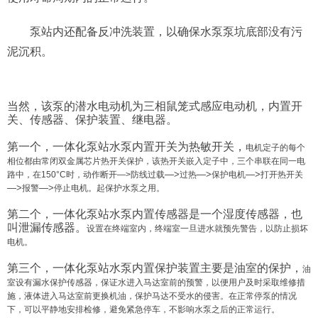
泵站内还配备反冲洗装置，以确保水泵泵坑底部没有污
泥沉积。
当然，该泵的潜水电动机为三相鼠笼式感应电动机，内置开
关、传感器、保护装置、继电器。
第一个，一体化泵站水泵内置开关为热敏开关，
电机定子的每个
相位都由常闭双金属芯片热开关保护，该热开关嵌入定子中，三个串联在同一电
—>
—>
—>
路中，在150°C时，动作断开—>防线过载
过热
保护电机
打开热开关
—>
—>
报警
停止电机。起保护水泵之用。
第二个，一体化泵站水泵内置传感器是一个湿度传感器，也
叫泄漏传感器。
设置在终端室内，终端室一旦进水就预先警告，以防止损坏
电机。
第三个，一体化泵站水泵内置保护装置主要是油室的保护，
油
室设有漏水保护传感器，保证水进入马达室前的预警，以便用户及时采取维修措
施，液体进入马达室前更换机油，保护马达不受水的侵害。在正常停泵的情况
下，可以平静地安排检修，避免紧急停车，不影响水泵之后的正常运行。