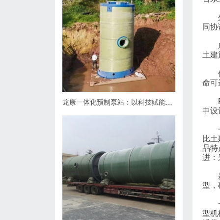
外形
同协
成本
土建
使用
命可
PP
龙康一体化预制泵站：以科技赋能排水，用匠心守护城市肌理
中设
一体
比土
品特
进：
新型
型，
一体
型机