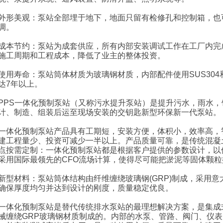
美观：泵站全部埋于地下，地面只留有检修孔和控制箱，也可
调。
节约：泵站为成套供应，所有内部安装调试工作在工厂内完成
施工周期和工程成本，降低了业主的整体投资。
寿命：泵站筒体材质为玻璃钢材质，内部配件使用SUS304
达7年以上。
S一体化预制泵站（又称污水提升泵站）是提升污水，雨水，
计、制造、组装后运至现场安装的交钥匙新型环保新一代泵站。
化预制泵站产品具有工期短，安装方便，体积小，效率高，智
建工程量少、投资可减少一半以上。产品质量可靠，是传统混凝
点按需定制：一体化预制泵站都是根据客户提供的参数设计，以
采用国际最领先的CFO流场计算，使得尽可能把淤泥等固体颗粒
材料：泵站筒体结构由纤维缠绕玻璃钢(GRP)制成，采用意大
确保厚度均匀并达到设计的刚度，质量稳定优良。
化预制泵站是替代传统排水泵站的最理想解决方案，是集成式
械缠绕GRP玻璃钢材质制成的。内部的水泵、管路、阀门、仪