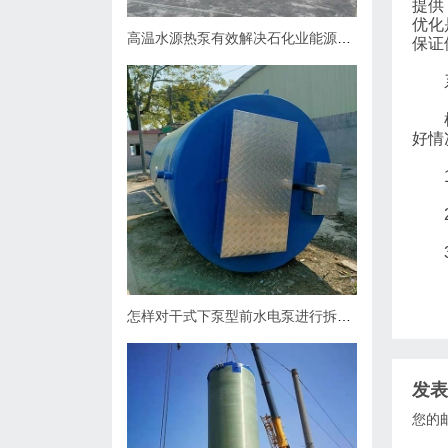
提供
优化
高温水源热泵有效解决石化业能源问题
保证
系
检查
好情
1管
2应
3进
怎样对干式下泵型前水电泵进行拆卸？
发表
您的