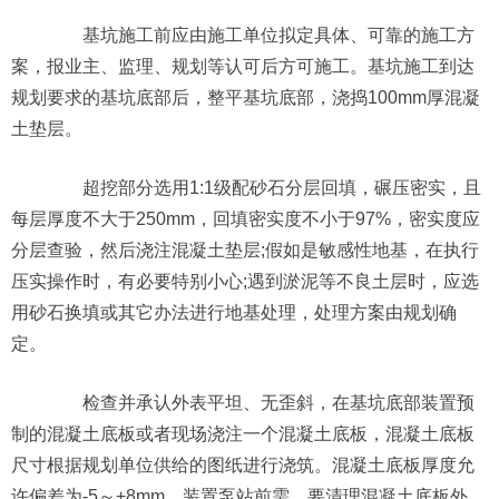
基坑施工前应由施工单位拟定具体、可靠的施工方
案，报业主、监理、规划等认可后方可施工。基坑施工到达
规划要求的基坑底部后，整平基坑底部，浇捣100mm厚混凝
土垫层。
超挖部分选用1:1级配砂石分层回填，碾压密实，且
每层厚度不大于250mm，回填密实度不小于97%，密实度应
分层查验，然后浇注混凝土垫层;假如是敏感性地基，在执行
压实操作时，有必要特别小心;遇到淤泥等不良土层时，应选
用砂石换填或其它办法进行地基处理，处理方案由规划确
定。
检查并承认外表平坦、无歪斜，在基坑底部装置预
制的混凝土底板或者现场浇注一个混凝土底板，混凝土底板
尺寸根据规划单位供给的图纸进行浇筑。混凝土底板厚度允
许偏差为-5～+8mm，装置泵站前需，要清理混凝土底板外