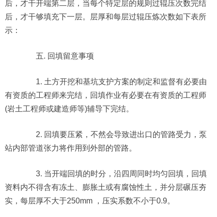
后，才干开端第二层，当每个特定层的规则过辊压次数完结
后，才干够填充下一层。层厚和每层过辊压炼次数如下表所
示：
五. 回填留意事项
1. 土方开挖和基坑支护方案的制定和监督有必要由
有资质的工程师来完结，回填作业有必要在有资质的工程师
(岩土工程师或建造师等)辅导下完结。
2. 回填要压紧，不然会导致进出口的管路受力，泵
站内部管道张力将作用到外部的管路。
3. 当开端回填的时分，沿四周同时均匀回填，回填
资料内不得含有冻土、膨胀土或有腐蚀性土，并分层碾压夯
实，每层厚不大于250mm ，压实系数不小于0.9。