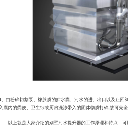
由粉碎切割泵、橡胶质的贮水囊、污水的进、出口以及止回阀
入囊内的粪便、卫生纸或厨房洗涤带入的固体物质打碎,故可完
以上就是大家介绍的别墅污水提升器的工作原理和特点，可以