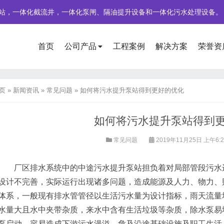
站，一体化截流井，一体化泵闸、隔油提升设备和一体化污水处理设备。
首页
公司产品
工程案例
解决方案
荣誉资
页
»
新闻资讯
»
常见问题
»
如何将污水提升泵站得到更好的优化
如何将污水提升泵站得到
常见问题
2019年11月25日 上午6:
厂区排水系统中的中途污水提升泵站担负着对局部管段污水进
设计不完善，实际运行出现诸多问题，造成能源及人力、物力、
体系，一般现有排水管管径以生活污水量为设计指标，雨天流量
水量大且水中夹带杂质，来水中含有生活垃圾等杂质，除水泵易
泵启动。容易造成下游污水漫溢，危及沿途基础设施及职工生活