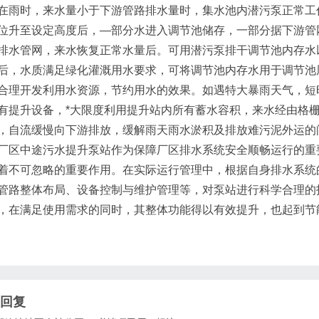
时，来水量小于下游管路排水量时，集水池内潜污泵正常工作
位升至设定高度后，—部分水进入调节池储存，一部分据下游管
排水管网，来水恢复正常水量后。可用潜污泵排干调节池内存水
后，水质满足绿化灌溉用水要求，可将调节池内存水用于调节池
合理开发利用水资源，节约用水的效果。如遇特大暴雨天气，短
有提升设备，*大限度利用提升站内所有蓄水容积，来水经由格
，自流缓慢向下游排放，缓解雨天雨水淤积及排放难污泥外运的
中途污水提升泵站作为保障厂区排水系统安全顺畅运行的重要
着不可忽略的重要作用。在实际运行管理中，根据自身排水系统
管路整体布局、设备控制与维护管理等，对泵站进行科学合理的
，在满足使用需求的同时，其整体功能得以有效提升，也起到节
回复