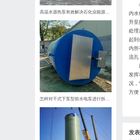
在雨
高温水源热泵有效解决石化业能源问题
内水
升至
处理
起到
内所
流孔
厂区
发挥
况，
方便
怎样对干式下泵型前水电泵进行拆卸？
发表