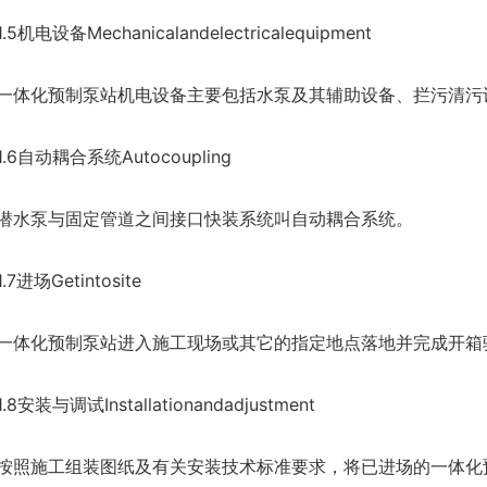
机电设备Mechanicalandelectricalequipment
化预制泵站机电设备主要包括水泵及其辅助设备、拦污清污设
自动耦合系统Autocoupling
泵与固定管道之间接口快装系统叫自动耦合系统。
进场Getintosite
化预制泵站进入施工现场或其它的指定地点落地并完成开箱
安装与调试Installationandadjustment
施工组装图纸及有关安装技术标准要求，将已进场的一体化预