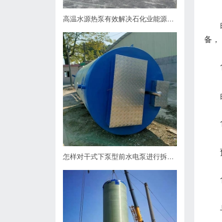
高温水源热泵有效解决石化业能源问题
由顶
备，
1.
由玻
1.3
预
怎样对干式下泵型前水电泵进行拆卸？
1.4
与混