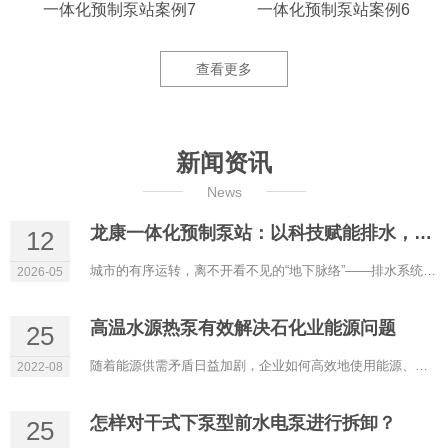
一体化预制泵站案例7
一体化预制泵站案例6
查看更多
新闻资讯
News
龙康一体化预制泵站：以科技赋能排水，用匠心守护城市肌理
12
城市的有序运转，离不开看不见的“地下脉络”——排水系统如同城市的“静脉”，承载着雨水疏导、污水转运的重要使命，...
2026-05
高温水源热泵有效解决石化业能源问题
25
随着能源供需矛盾日益加剧，企业如何高效地使用能源、回收各种余热从而节能降耗，已成为迫切需要解决的问题。高温...
2022-08
怎样对干式下泵型前水电泵进行拆卸？
25