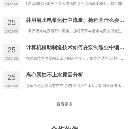
QX型和QDX型等下泵式潜水电泵的结构基本相似，其拆卸和装配过程也基本相同： 1、**先拆下密封油室的加油螺钉，将...
2022-08
井用潜水电泵运行中流量、扬程为什么会下降，原因何在？如何处理
25
井用潜水电泵运行中流量、扬程下降与潜水电泵的流量过大、潜入深度不够、潜水泵叶轮或泵体流道受杂物阻塞等原因...
2022-08
计算机辅助制造技术如何在泵制造业中缩短生产周期？
25
在信息技术深度融入工业制造的今天，泵类产品的设计环节已广泛采用计算机辅助设计（CAD）等技术，显著提升了设计效...
2022-08
离心泵抽不上水原因分析
25
泵体的进水管内有空气 (1)有些用户在水泵启动前未灌满水;有时看上去灌的水已从放气孔溢出，但未转动泵轴交空气完...
2022-08
查看更多